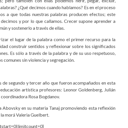
; pero también con ellas podemos herir, pegar, excluir,
 palabras? ¿Qué decimos cuando hablamos? Es en el proceso
mos a que todas nuestras palabras producen efectos; este
e decimos y por lo que callamos. Crecer supone aprender a
ún y sostenerlo a través de ellas.
orizar el lugar de la palabra como el primer recurso para la
dad construir sentidos y reflexionar sobre los significados
ones. Es sólo a través de la palabra y de su uso respetuoso,
os comunes sin violencia y segregación.
os de segundo y tercer año que fueron acompañados en esta
 educación artística profesores: Leonor Goldenberg, Julián
u coordinadora Rosa Bogdanov.
 Abovsky en su materia Tanaj promoviendo esta reflexión
 la morá Valeria Guelbert.
tstart=0|limitcount=0}