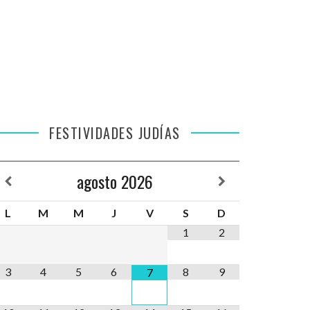
FESTIVIDADES JUDÍAS
agosto
2026
L
M
M
J
V
S
D
1
2
3
4
5
6
8
9
7