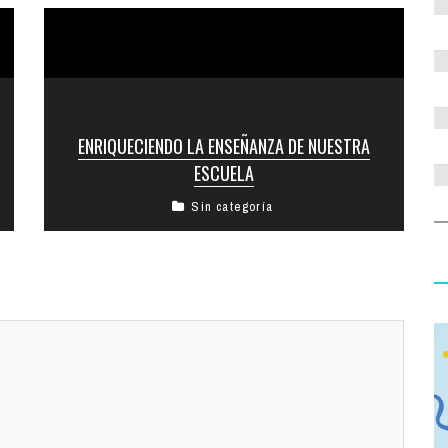
ENRIQUECIENDO LA ENSEÑANZA DE NUESTRA
ESCUELA
Sin categoría
Enfocando nuestra actividad en la creación y
ofrecimiento de recursos educativos e
instancias de formación, asesoramiento y
capacitación destinadas a ...