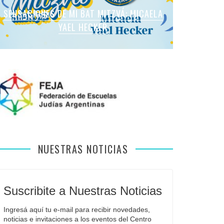
SENSACIONES DE MI BAT MITZVÁ: MARTINA
SENSACIONES DE MI BAT MITZVÁ: MICAELA
SENSACIONES DE MI BAT MITZVÁ: MICAELA
SENSACIONES DE MI BAT MITZVÁ: VIOLETA
SENSACIONES EN MI BAR MITZVÁ: VITALI
ROMANO APFELBAUM
YAEL HECKER
SOL LEVY
LIEBMAN
GUIDA
NUESTRAS NOTICIAS
Suscribite a Nuestras Noticias
Ingresá aquí tu e-mail para recibir novedades, 
noticias e invitaciones a los eventos del Centro 