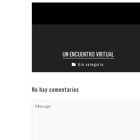
UN ENCUENTRO VIRTUAL
Sin categoría
El miércoles 23 de abril, los alumnos de primer
grado tuvieron una gran experiencia novedosa y
fascinante… ¡Una videoconferencia con ...
No hay comentarios