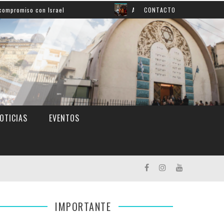
 con Israel
Así aprendemos inglés: mirá el grato mome
CONTACTO
OTICIAS
EVENTOS
IMPORTANTE