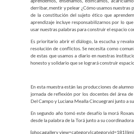
aprendemos, enseñamos, edificamos, acariciamos
derribar, mentir y pelear ¿Cómo usamos nuestras
de la constitución del sujeto ético que aprende
aprendizaje incluye responsabilizarnos por lo qu
usar nuestras palabras para construir el espacio com
Es prioritario abrir el diálogo, la escucha y reval
resolución de conflictos. Se necesita como comuni
de estas que usamos a diario en nuestras instituci
honesto y solidario que se logrará construir espaci
En esta muestra están las producciones de alumn
jornada de reflexión por los docentes del área de
Del Campo y Luciana Mealla Cincuegrani junto a s
En segundo año tomó este desafío la morá Roxana
desde la palabra de la Torá junto a su coordinadora
{phocagallery view=category|categoryid=181|limi