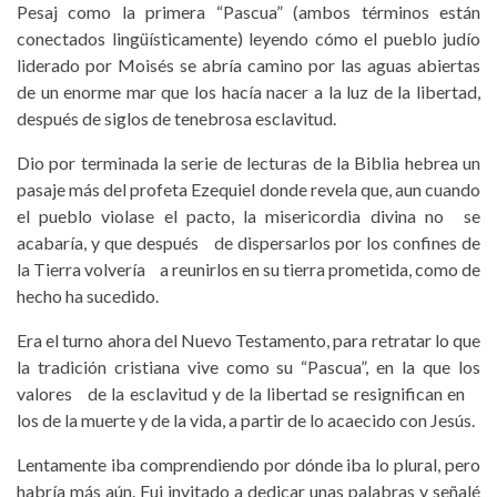
Pesaj como la primera “Pascua” (ambos términos están
conectados lingüísticamente) leyendo cómo el pueblo judío
liderado por Moisés se abría camino por las aguas abiertas
de un enorme mar que los hacía nacer a la luz de la libertad,
después de siglos de tenebrosa esclavitud.
Dio por terminada la serie de lecturas de la Biblia hebrea un
pasaje más del profeta Ezequiel ­donde revela que, aun cuando
el pueblo violase el pacto, la misericordia divina no se
acabaría, y que después de dispersarlos por los con­fines de
la Tierra volvería a reunirlos en su tierra prometida, como de
hecho ha sucedido.
Era el turno ahora del Nuevo Testamento, para retratar lo que
la tradición cristiana vive como su “Pascua”, en la que los
valores de la esclavitud y de la li­bertad se resignifican en
los de la muerte y de la vida, a partir de lo acaecido con Jesús.
Lentamente iba comprendiendo por dónde iba lo plural, pero
habría más aún. Fui invitado a dedicar unas palabras y señalé