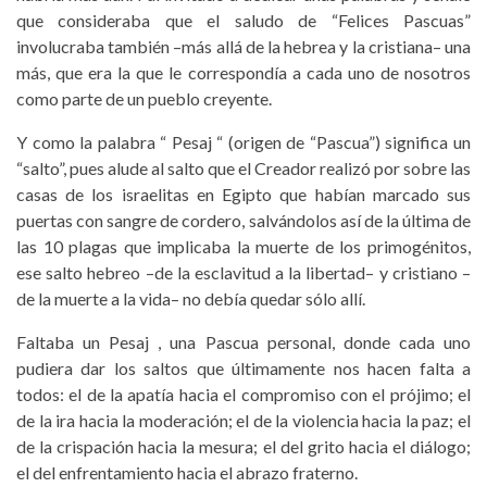
que consideraba que el saludo de “Felices Pascuas”
involucraba también –más allá de la hebrea y la cristiana– una
más, que era la que le correspondía a cada uno de nosotros
como parte de un pueblo creyente.
Y como la palabra “ Pesaj “ (origen de “Pascua”) significa un
“salto”, pues alude al salto que el Creador realizó por sobre las
casas de los israelitas en Egipto que habían marcado sus
puertas con sangre de cordero, salván­dolos así de la última de
las 10 plagas que implicaba la muerte de los primogénitos,
ese salto hebreo –de la esclavitud a la libertad– y cristiano –
de la muerte a la vida– no debía quedar sólo allí.
Faltaba un Pesaj , una Pascua personal, donde cada uno
pudiera dar los saltos que últimamente nos hacen falta a
todos: el de la apatía hacia el compromiso con el prójimo; el
de la ira hacia la moderación; el de la violencia hacia la paz; el
de la crispación hacia la mesura; el del grito hacia el diálogo;
el del enfrentamiento hacia el abrazo fraterno.