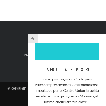
INFO DE CONTACTO
Alvear 254, Córdoba Capital, Argentina.
+54-351-5892071
kehilacordoba@kehilacordoba.org
LA FRUTILLA DEL POSTRE
Para quien siguió el «Ciclo para
Microemprendedores Gastronómicos»,
© COPYRIGHT
CENTRO UNIÓN ISRAELITA DE CÓRDOBA
. TODOS LOS
impulsado por el Centro Unión Israelita
DERECHOS RESERVADOS
en el marco del programa «Maavar», el
CONTACTO
último encuentro fue clave. ...