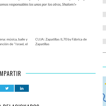
זה ערבים ¡Todos los judíos somos responsables los unos por los otros, Shalom!»
ena: música, baile y
CUJA: Zapatillas IL70 by Fábrica de
nción de “Israel, el
Zapatillas
MPARTIR