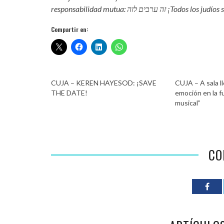
responsabilidad mutua:  לזה
Compartir en:
CUJA – KEREN HAYESOD: ¡SAVE
CUJA – A sala ll
THE DATE!
emoción en la fu
musical”
CO