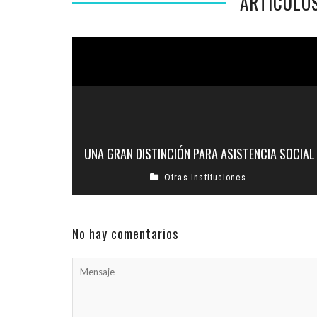
ARTÍCULO
UNA GRAN DISTINCIÓN PARA ASISTENCIA SOCIAL
Otras Instituciones
Nos complace comunicar que el día martes 18
de Junio, ASISTENCIA SOCIAL
COMUNITARIA recibió del ROTARY CLUB
CORDOBA el “Reconocimiento ...
No hay comentarios