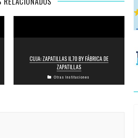
S RELACIONADOS
CUJA: ZAPATILLAS IL70 BY FÁBRICA DE
ZAPATILLAS
Otras Instituciones
:::Cuando yo llegue a los 70 años, voy a ser joven,
como Israel::: Desde Dor Hemshej, el grupo de
voluntarios ...