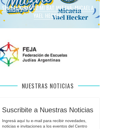
SENSACIONES DE MI BAT MITZVÁ: MARTINA
SENSACIONES DE MI BAT MITZVÁ: MICAELA
SENSACIONES DE MI BAT MITZVÁ: MICAELA
SENSACIONES DE MI BAT MITZVÁ: VIOLETA
SENSACIONES EN MI BAR MITZVÁ: VITALI
ROMANO APFELBAUM
YAEL HECKER
SOL LEVY
LIEBMAN
GUIDA
NUESTRAS NOTICIAS
Suscribite a Nuestras Noticias
Ingresá aquí tu e-mail para recibir novedades, 
noticias e invitaciones a los eventos del Centro 