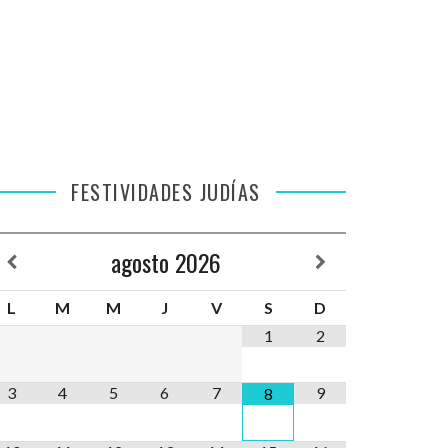
FESTIVIDADES JUDÍAS
agosto
2026
L
M
M
J
V
S
D
1
2
3
4
5
6
7
9
8