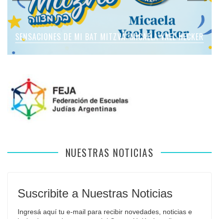
SENSACIONES DE MI BAT MITZVÁ: MICAELA ROMANO
SENSACIONES DE MI BAT MITZVÁ: MICAELA YAEL HECKER
SENSACIONES DE MI BAT MITZVÁ: MARTINA SOL LEVY
SENSACIONES DE MI BAT MITZVÁ: VIOLETA LIEBMAN
SENSACIONES EN MI BAR MITZVÁ: VITALI GUIDA
APFELBAUM
NUESTRAS NOTICIAS
Suscribite a Nuestras Noticias
Ingresá aquí tu e-mail para recibir novedades, noticias e 