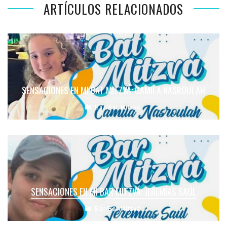
ARTÍCULOS RELACIONADOS
SENSACIONES EN MI BAT MITZVÁ: CAMILA NASROULAH
Bar/Bat Mitzvá
SENSACIONES EN MI BAR MITZVÁ: JEREMÍAS SAÚL
Bar/Bat Mitzvá