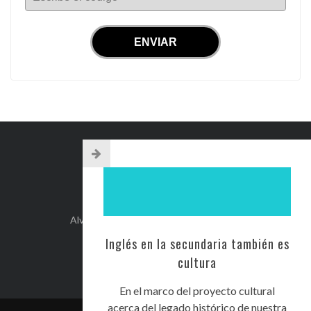
INFO DE CONTACTO
Alvear 254, Córdoba Capital, Argentina.
+54-351-5892071
Inglés en la secundaria también es
kehilacordoba@kehilacordoba.org
cultura
En el marco del proyecto cultural
acerca del legado histórico de nuestra