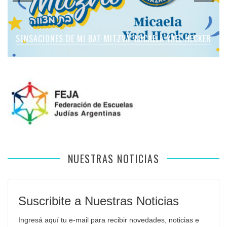
SENSACIONES DE MI BAT MITZVÁ: MICAELA ROMANO
SENSACIONES DE MI BAT MITZVÁ: MICAELA YAEL HECKER
SENSACIONES DE MI BAT MITZVÁ: MARTINA SOL LEVY
SENSACIONES DE MI BAT MITZVÁ: VIOLETA LIEBMAN
SENSACIONES EN MI BAR MITZVÁ: VITALI GUIDA
APFELBAUM
NUESTRAS NOTICIAS
Suscribite a Nuestras Noticias
Ingresá aquí tu e-mail para recibir novedades, noticias e 