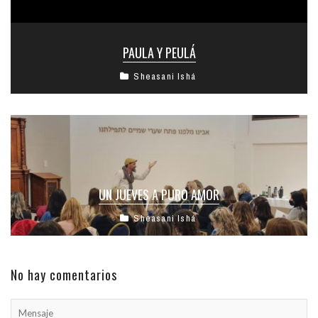
PAULA Y PEULÁ
Sheasani Ishá
UN JUEVES A PURO AMOR
Sheasani Ishá
No hay comentarios