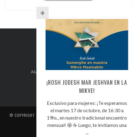
INFO DE CONTACTO
Alvear 254, Córdoba Capital, Argentina.
+54-351-5892071
¡ROSH JODESH MAR JESHVAN EN LA
kehilacordoba@kehilacordoba.org
MIKVE!
Exclusivo para mujeres: ¡Te esperamos
el martes 17 de octubre, de 16:30 a
© COPYRIGHT
CENTRO UNIÓN ISRAELITA DE CÓRDOBA
. TODOS LOS
19hs., en nuestro tradicional encuentro
DERECHOS RESERVADOS
mensual! 🤩 ☕️ Luego, te invitamos una
CONTACTO
...