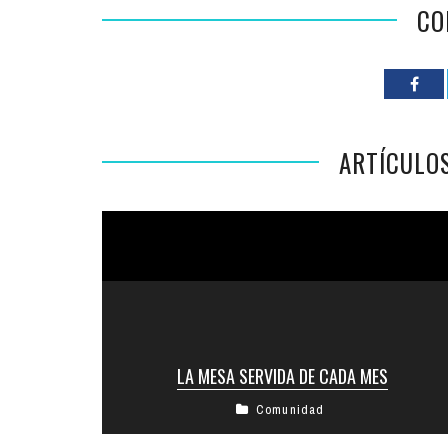
CO
ARTÍCULO
LA MESA SERVIDA DE CADA MES
Comunidad
Judaísmo a la carta es un ciclo organizado por el
Centro Unión Israelita y Macabi Noar, que se