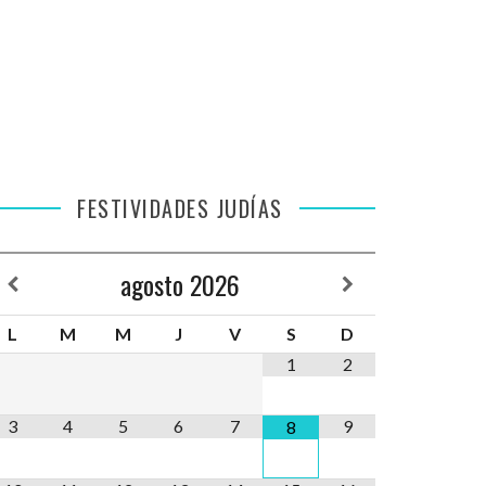
FESTIVIDADES JUDÍAS
agosto
2026
L
M
M
J
V
S
D
1
2
3
4
5
6
7
9
8