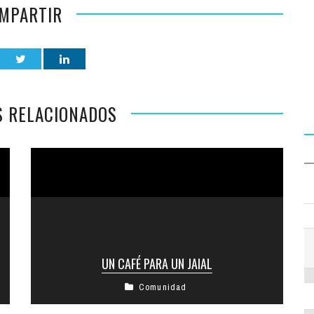
MPARTIR
S RELACIONADOS
UN CAFÉ PARA UN JAIAL
Comunidad
¡AYUDEMOS JUNTOS! La Campaña “Un café
para un Jaial”, destinada al proyecto Jaialim