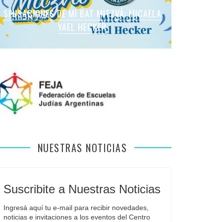
SENSACIONES DE MI BAT MITZVÁ: MARTINA
SENSACIONES DE MI BAT MITZVÁ: MICAELA
SENSACIONES DE MI BAT MITZVÁ: MICAELA
SENSACIONES DE MI BAT MITZVÁ: VIOLETA
SENSACIONES EN MI BAR MITZVÁ: VITALI
ROMANO APFELBAUM
YAEL HECKER
SOL LEVY
LIEBMAN
GUIDA
NUESTRAS NOTICIAS
Suscribite a Nuestras Noticias
Ingresá aquí tu e-mail para recibir novedades, 
noticias e invitaciones a los eventos del Centro 