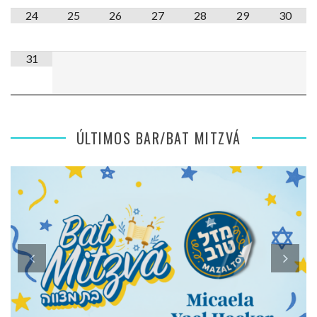
24
25
26
27
28
29
30
31
ÚLTIMOS BAR/BAT MITZVÁ
SENSACIONES DE MI BAT MITZVÁ: MICAELA ROMANO