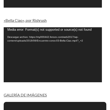
«Bella Ciao», por Rishrush
Reproductor
Media error: Format(s) not supported or source(s) not found
de
Descargar archivo: https://my000442.ferozo.com/web2017/wp-
content/uploads/2018/08/Encuentro-coros-03-Bella-Ciao.mp4?_=2
vídeo
GALERÍA DE IMÁGENES