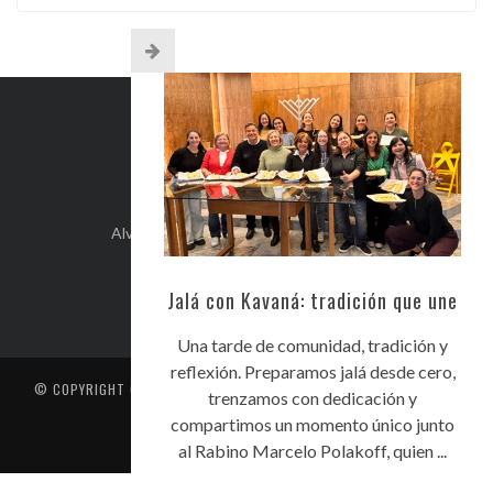
INFO DE CONTACTO
Alvear 254, Córdoba Capital, Argentina.
+54-351-5892071
kehilacordoba@kehilacordoba.org
Jalá con Kavaná: tradición que une
Una tarde de comunidad, tradición y
reflexión. Preparamos jalá desde cero,
© COPYRIGHT
CENTRO UNIÓN ISRAELITA DE CÓRDOBA
. TODOS LOS
trenzamos con dedicación y
DERECHOS RESERVADOS
compartimos un momento único junto
CONTACTO
al Rabino Marcelo Polakoff, quien ...