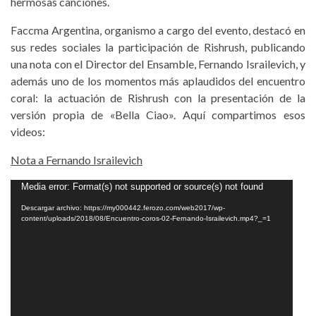
hermosas canciones.
Faccma Argentina, organismo a cargo del evento, destacó en
sus redes sociales la participación de Rishrush, publicando
una nota con el Director del Ensamble, Fernando Israilevich, y
además uno de los momentos más aplaudidos del encuentro
coral: la actuación de Rishrush con la presentación de la
versión propia de «Bella Ciao». Aquí compartimos esos
videos:
Nota a Fernando Israilevich
Reproductor
Media error: Format(s) not supported or source(s) not found
de
Descargar archivo: https://my000442.ferozo.com/web2017/wp-
content/uploads/2018/08/Encuentro-coros-02-Fernando-Israilevich.mp4?_=1
vídeo