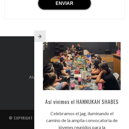
INFO DE CONTACTO
Alvear 254, Córdoba Capital, Argentina.
+54-351-5892071
kehilacordoba@kehilacordoba.org
Así vivimos el HANNUKAH SHABES
Celebramos el jag, iluminando el
© COPYRIGHT
CENTRO UNIÓN ISRAELITA DE CÓRDOBA
. TODOS LOS
camino de la amplia convocatoria de
DERECHOS RESERVADOS
jóvenes reunidos para la