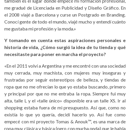
también es el lugar donde empecé mi formación profesional,
me gradué de Licenciada en Publicidad y Diseño Gráfico. En
el 2008 viajé a Barcelona y curse un Postgrado en Branding.
Conocí gente de todo el mundo, viajé mucho y entendí cuánto
me gustaba mi profesión y la moda.»
Y tomando en cuenta estas aspiraciones personales e
historia de vida, ¿Cómo surgió la idea de tu tienda y qué
necesitaste para poner en marcha el proyecto?
«En el 2011 volví a Argentina y me encontré con una sociedad
muy cerrada, muy machista, con mujeres muy inseguras y
frustradas por seguir estereotipos de belleza, y tiendas de
ropa que no me ofrecían lo que yo estaba buscando, primero
y principal por que no me entraba la ropa. Siempre fui muy
alta, talle L y el «talle único» disponible era un talle XS. Ir al
shopping estaba fuera de mi presupuesto. Así que, como no
existía lo que yo quería, decidí hacerlo yo. Así fue como
empecé con mi proyecto Tomas & Anouk™, es una marca de
ropa muy clásica y básica (pero con mucha onda) que le habla