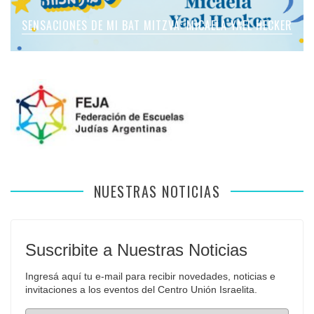
SENSACIONES DE MI BAT MITZVÁ: MICAELA ROMANO
SENSACIONES DE MI BAT MITZVÁ: MICAELA YAEL HECKER
SENSACIONES DE MI BAT MITZVÁ: MARTINA SOL LEVY
SENSACIONES DE MI BAT MITZVÁ: VIOLETA LIEBMAN
SENSACIONES EN MI BAR MITZVÁ: VITALI GUIDA
APFELBAUM
NUESTRAS NOTICIAS
Suscribite a Nuestras Noticias
Ingresá aquí tu e-mail para recibir novedades, noticias e 
invitaciones a los eventos del Centro Unión Israelita.