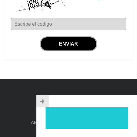
Escribe el código
INFO DE CONTACTO
Alvear 254, Córdoba Capital, Argentina.
+54-351-5892071
kehilacordoba@kehilacordoba.org