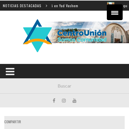
 la enseñanza de la Shoá en Yad Vashem
NOTICIAS DESTACADAS
El equipo direc
COMPARTIR