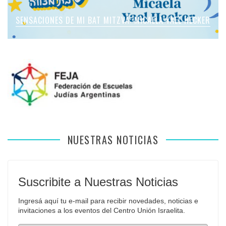
SENSACIONES DE MI BAT MITZVÁ: MICAELA ROMANO
SENSACIONES DE MI BAT MITZVÁ: MICAELA YAEL HECKER
SENSACIONES DE MI BAT MITZVÁ: MARTINA SOL LEVY
SENSACIONES DE MI BAT MITZVÁ: VIOLETA LIEBMAN
SENSACIONES EN MI BAR MITZVÁ: VITALI GUIDA
APFELBAUM
NUESTRAS NOTICIAS
Suscribite a Nuestras Noticias
Ingresá aquí tu e-mail para recibir novedades, noticias e 
invitaciones a los eventos del Centro Unión Israelita.