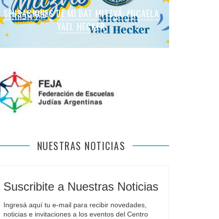
SENSACIONES DE MI BAT MITZVÁ: MARTINA
SENSACIONES DE MI BAT MITZVÁ: MICAELA
SENSACIONES DE MI BAT MITZVÁ: MICAELA
SENSACIONES DE MI BAT MITZVÁ: VIOLETA
SENSACIONES EN MI BAR MITZVÁ: VITALI
ROMANO APFELBAUM
YAEL HECKER
SOL LEVY
LIEBMAN
GUIDA
NUESTRAS NOTICIAS
Suscribite a Nuestras Noticias
Ingresá aquí tu e-mail para recibir novedades, 
noticias e invitaciones a los eventos del Centro 