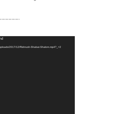
——————-
und
t/uploads/2017/12/Rishrush-Shabat-Shalom.mp4?_=2