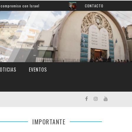
so con Israel
Así aprendemos inglés: mirá el grato mo
CONTACTO
OTICIAS
EVENTOS
IMPORTANTE