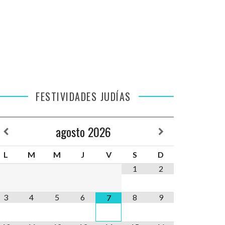
FESTIVIDADES JUDÍAS
agosto
2026
L
M
M
J
V
S
D
1
2
3
4
5
6
8
9
7