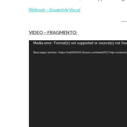
Rishrush – Ensamble Vocal
—
VIDEO – FRAGMENTO:
Reproductor
Media error: Format(s) not supported or source(s) not fo
de
Descargar archivo: https://my000442.ferozo.com/web2017/wp-conten
vídeo