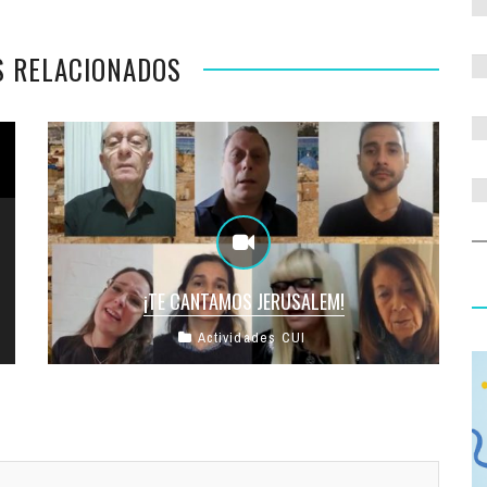
S RELACIONADOS
¡TE CANTAMOS JERUSALEM!
Actividades CUI
¡Lo prometido! Nuestro coro Shir Hashirim
comparte con toda la comunidad este homenaje
musical a la querida y emblemática ...