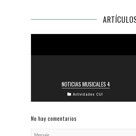
ARTÍCULO
NOTICIAS MUSICALES 4
Actividades CUI
UNA CANCIÓN PARA ISRAEL Nuestra kehilá
cuenta con un equipo artístico sobresaliente.
Morim de rikudim, jazanim, instrumentistas y
directores ...
No hay comentarios