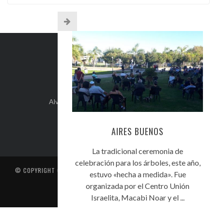
INFO DE CONTACTO
Alvear 254, Córdoba Capital, Argentina.
+54-351-5892071
kehilacordoba@kehilacordoba.org
AIRES BUENOS
La tradicional ceremonia de
celebración para los árboles, este año,
© COPYRIGHT
CENTRO UNIÓN ISRAELITA DE CÓRDOBA
. TODOS LOS
estuvo «hecha a medida». Fue
DERECHOS RESERVADOS
organizada por el Centro Unión
CONTACTO
Israelita, Macabi Noar y el ...