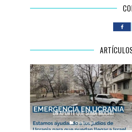
CO
ARTÍCULO
UN APORTE QUE SUMA MUCHO
Comunidad
El Centro Unión se sumó a la campaña del Keren
Hayesod mundial para contribuir con nuestra