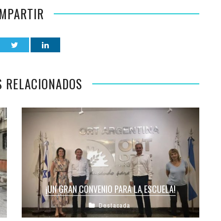
MPARTIR
S RELACIONADOS
¡UN GRAN CONVENIO PARA LA ESCUELA!
Destacada
Estamos muy felices de anunciar un acuerdo
colaborativo entre ORT Argentina y nuestra