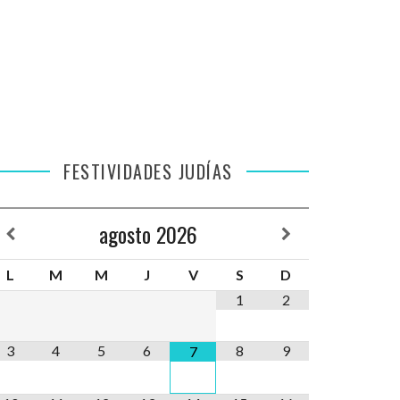
FESTIVIDADES JUDÍAS
agosto
2026
L
M
M
J
V
S
D
1
2
3
4
5
6
8
9
7