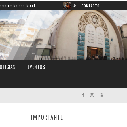
con Israel
Así aprendemos inglés: mirá el grato momen
CONTACTO
OTICIAS
EVENTOS
IMPORTANTE