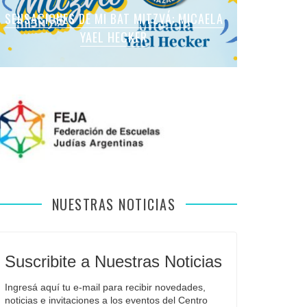
SENSACIONES DE MI BAT MITZVÁ: MARTINA
SENSACIONES DE MI BAT MITZVÁ: MICAELA
SENSACIONES DE MI BAT MITZVÁ: MICAELA
SENSACIONES DE MI BAT MITZVÁ: VIOLETA
SENSACIONES EN MI BAR MITZVÁ: VITALI
ROMANO APFELBAUM
YAEL HECKER
SOL LEVY
LIEBMAN
GUIDA
NUESTRAS NOTICIAS
Suscribite a Nuestras Noticias
Ingresá aquí tu e-mail para recibir novedades, 
noticias e invitaciones a los eventos del Centro 