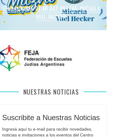
SENSACIONES DE MI BAT MITZVÁ: MARTINA
SENSACIONES DE MI BAT MITZVÁ: MICAELA
SENSACIONES DE MI BAT MITZVÁ: MICAELA
SENSACIONES DE MI BAT MITZVÁ: VIOLETA
SENSACIONES EN MI BAR MITZVÁ: VITALI
ROMANO APFELBAUM
YAEL HECKER
SOL LEVY
LIEBMAN
GUIDA
NUESTRAS NOTICIAS
Suscribite a Nuestras Noticias
Ingresá aquí tu e-mail para recibir novedades, 
noticias e invitaciones a los eventos del Centro 