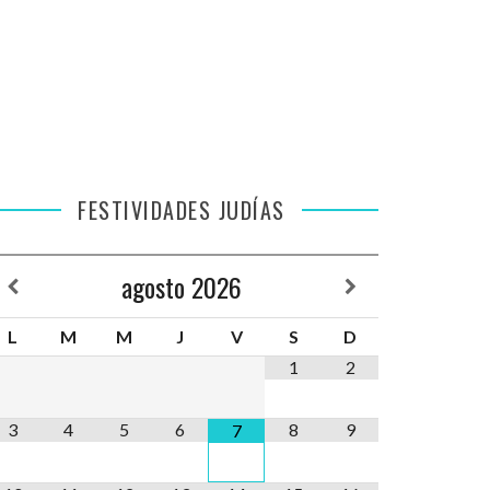
FESTIVIDADES JUDÍAS
agosto
2026
L
M
M
J
V
S
D
1
2
3
4
5
6
8
9
7