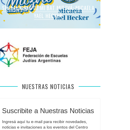
SENSACIONES DE MI BAT MITZVÁ: MARTINA
SENSACIONES DE MI BAT MITZVÁ: MICAELA
SENSACIONES DE MI BAT MITZVÁ: MICAELA
SENSACIONES DE MI BAT MITZVÁ: VIOLETA
SENSACIONES EN MI BAR MITZVÁ: VITALI
ROMANO APFELBAUM
YAEL HECKER
SOL LEVY
LIEBMAN
GUIDA
NUESTRAS NOTICIAS
Suscribite a Nuestras Noticias
Ingresá aquí tu e-mail para recibir novedades, 
noticias e invitaciones a los eventos del Centro 