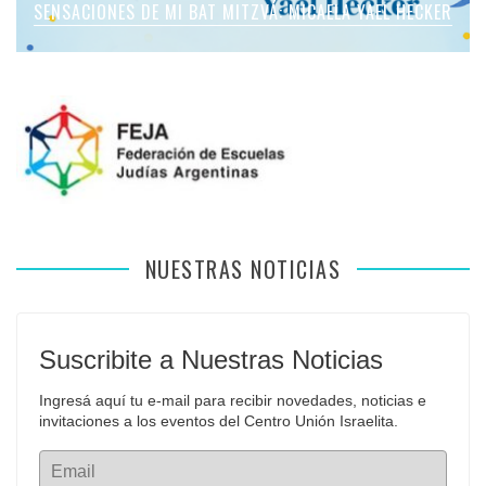
SENSACIONES DE MI BAT MITZVÁ: MICAELA YAEL HECKER
SENSACIONES DE MI BAT MITZVÁ: MARTINA SOL LEVY
SENSACIONES DE MI BAT MITZVÁ: VIOLETA LIEBMAN
SENSACIONES EN MI BAR MITZVÁ: VITALI GUIDA
APFELBAUM
NUESTRAS NOTICIAS
Suscribite a Nuestras Noticias
Ingresá aquí tu e-mail para recibir novedades, noticias e 
invitaciones a los eventos del Centro Unión Israelita.
Email