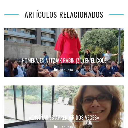
ARTÍCULOS RELACIONADOS
HOMENAJES A ITZJAK RABIN (Z’L) EN EL COLE
Escuela
«ENSEÑAR ES APRENDER DOS VECES»
Escuela