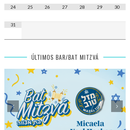
24
25
26
27
28
29
30
31
ÚLTIMOS BAR/BAT MITZVÁ
SENSACIONES DE MI BAT MITZVÁ: MICAELA ROMANO