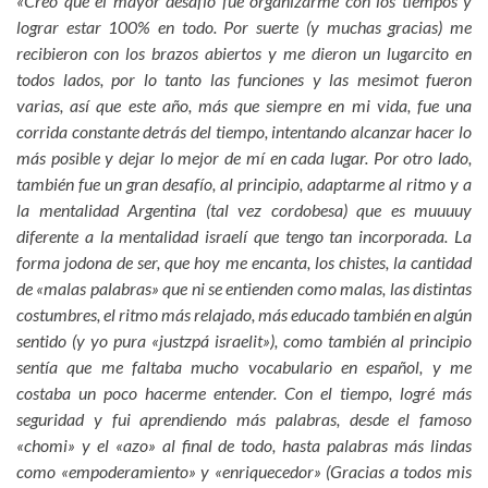
«Creo que el mayor desafío fue organizarme con los tiempos y
lograr estar 100% en todo. Por suerte (y muchas gracias) me
recibieron con los brazos abiertos y me dieron un lugarcito en
todos lados, por lo tanto las funciones y las mesimot fueron
varias, así que este año, más que siempre en mi vida, fue una
corrida constante detrás del tiempo, intentando alcanzar hacer lo
más posible y dejar lo mejor de mí en cada lugar. Por otro lado,
también fue un gran desafío, al principio, adaptarme al ritmo y a
la mentalidad Argentina (tal vez cordobesa) que es muuuuy
diferente a la mentalidad israelí que tengo tan incorporada. La
forma jodona de ser, que hoy me encanta, los chistes, la cantidad
de «malas palabras» que ni se entienden como malas, las distintas
costumbres, el ritmo más relajado, más educado también en algún
sentido (y yo pura «justzpá israelit»), como también al principio
sentía que me faltaba mucho vocabulario en español, y me
costaba un poco hacerme entender. Con el tiempo, logré más
seguridad y fui aprendiendo más palabras, desde el famoso
«chomi» y el «azo» al final de todo, hasta palabras más lindas
como «empoderamiento» y «enriquecedor» (Gracias a todos mis