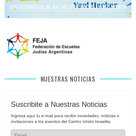
SENSACIONES DE MI BAT MITZVÁ: MICAELA YAEL HECKER
SENSACIONES DE MI BAT MITZVÁ: MARTINA SOL LEVY
SENSACIONES DE MI BAT MITZVÁ: VIOLETA LIEBMAN
SENSACIONES EN MI BAR MITZVÁ: VITALI GUIDA
APFELBAUM
NUESTRAS NOTICIAS
Suscribite a Nuestras Noticias
Ingresá aquí tu e-mail para recibir novedades, noticias e 
invitaciones a los eventos del Centro Unión Israelita.
Email