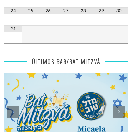
24
25
26
27
28
29
30
31
ÚLTIMOS BAR/BAT MITZVÁ
SENSACIONES DE MI BAT MITZVÁ: MICAELA ROMANO