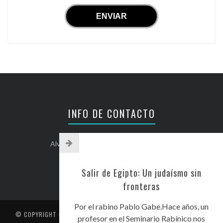
INFO DE CONTACTO
Alvear 254, Córdoba Capital, Argentina.
+54-351-5892071
kehilacordoba@kehilacordoba.org
Salir de Egipto: Un judaísmo sin
fronteras
Por el rabino Pablo Gabe.Hace años, un
© COPYRIGHT
CENTRO UNIÓN ISRAELITA DE CÓRDOBA
. TODOS LOS
profesor en el Seminario Rabínico nos