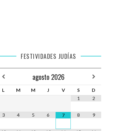
FESTIVIDADES JUDÍAS
agosto
2026
L
M
M
J
V
S
D
1
2
3
4
5
6
8
9
7