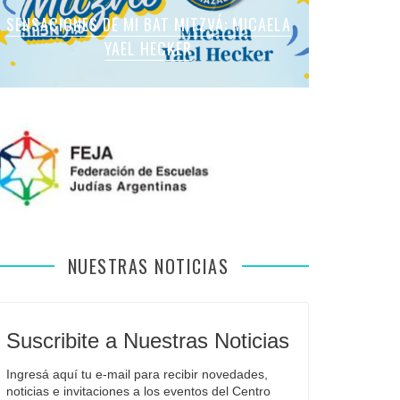
SENSACIONES DE MI BAT MITZVÁ: MARTINA
SENSACIONES DE MI BAT MITZVÁ: MICAELA
SENSACIONES DE MI BAT MITZVÁ: MICAELA
SENSACIONES DE MI BAT MITZVÁ: VIOLETA
SENSACIONES EN MI BAR MITZVÁ: VITALI
ROMANO APFELBAUM
YAEL HECKER
SOL LEVY
LIEBMAN
GUIDA
NUESTRAS NOTICIAS
Suscribite a Nuestras Noticias
Ingresá aquí tu e-mail para recibir novedades, 
noticias e invitaciones a los eventos del Centro 