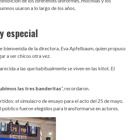
 exhibición de los diferentes uniformes, mochilas y los
umnos usaron a lo largo de los años.
y especial
de bienvenida de la directora, Eva Apfelbaum, quien propuso
r a ser chicos otra vez.
ecida a las que habitualmente se viven en las kitot. El
bimos las tres banderitas
”, recordaron.
idos: el simulacro de ensayo para el acto del 25 de mayo.
l público fueron elegidos para transformarse en actores.