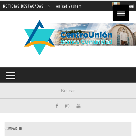
e la enseñanza de la Shoá en Yad Vashem
NOTICIAS DESTACADAS
El equipo dir
COMPARTIR