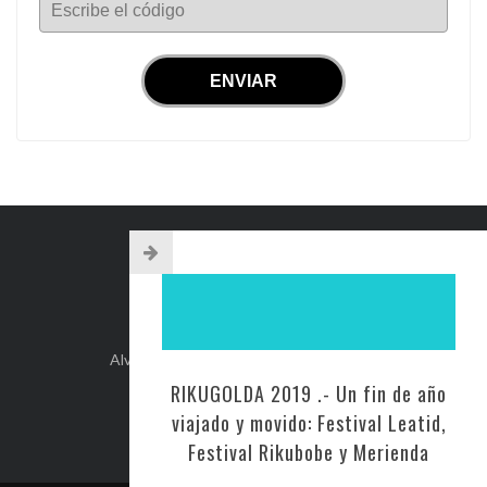
Escribe el código
INFO DE CONTACTO
Alvear 254, Córdoba Capital, Argentina.
+54-351-5892071
RIKUGOLDA 2019 .- Un fin de año
kehilacordoba@kehilacordoba.org
viajado y movido: Festival Leatid,
Festival Rikubobe y Merienda