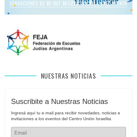
SENSACIONES DE MI BAT MITZVÁ: MICAELA YAEL HECKER
SENSACIONES DE MI BAT MITZVÁ: MARTINA SOL LEVY
SENSACIONES DE MI BAT MITZVÁ: VIOLETA LIEBMAN
SENSACIONES EN MI BAR MITZVÁ: VITALI GUIDA
APFELBAUM
NUESTRAS NOTICIAS
Suscribite a Nuestras Noticias
Ingresá aquí tu e-mail para recibir novedades, noticias e 
invitaciones a los eventos del Centro Unión Israelita.
Email