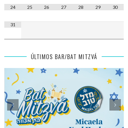
24
25
26
27
28
29
30
31
ÚLTIMOS BAR/BAT MITZVÁ
SENSACIONES DE MI BAT MITZVÁ: MICAELA ROMANO